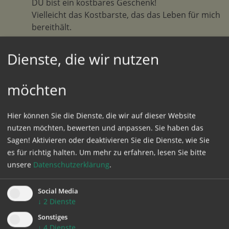
DU bist ein kostbares Geschenk!
Vielleicht das Kostbarste, das das Leben für mich
bereithält.
In diesen Momenten spüren wir auch, dass die Liebe an
Dienste, die wir nutzen
andere Dimensionen grenzt, die mit Worten kaum
noch fassbar sind. Bücher, Gedichtbände und
möchten
Tonträger sind voll von diesem unsagbaren Geheimnis,
dass sich immer wieder eine neue Sprache sucht.
Hier können Sie die Dienste, die wir auf dieser Website
Und letztlich ist und bleibt dieses Geheimnis nicht
nutzen möchten, bewerten und anpassen. Sie haben das
fassbar, es ist und bleibt ein Mysterium, dem wir uns
Sagen! Aktivieren oder deaktivieren Sie die Dienste, wie Sie
nur mit Dankbarkeit nähern können.
es für richtig halten.
Um mehr zu erfahren, lesen Sie bitte
Danke, dass es Dich gibt!
unsere
Datenschutzerklärung
.
Du bist ein Geschenk.
Social Media
Die Haltung der Dankbarkeit seiner Partnerin, seinem
↓
2
Dienste
Partner gegenüber ist eine wichtige Basis für eine
Sonstiges
gelingende Beziehung, sie stärkt den Zusammenhalt,
↓
4
Dienste