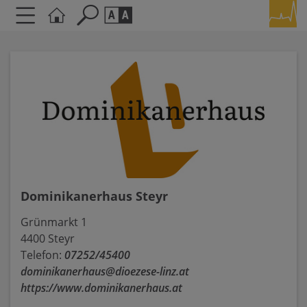
Seite durchsuchen nach ...
Barrierefreiheit Einstellungen
Schriftgröße
A
A
A
Kontrasteinstellungen
A
A
A
A
A
Dominikanerhaus Steyr
Grünmarkt 1
4400 Steyr
Telefon:
07252/45400
dominikanerhaus@dioezese-linz.at
https://www.dominikanerhaus.at