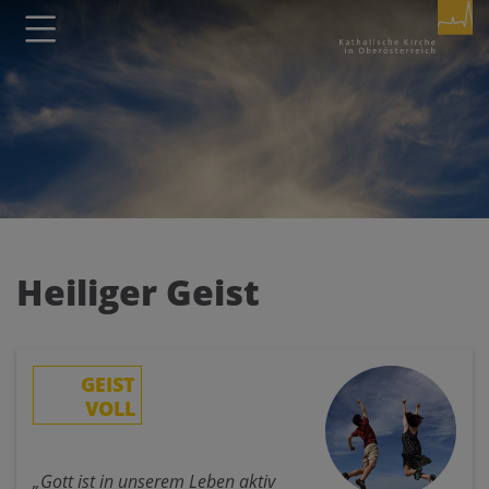
Seite durchsuchen nach ...
Barrierefreiheit Einstellungen
Schriftgröße
A
A
A
Kontrasteinstellungen
Heiliger Geist
A
A
A
A
A
GEIST
VOLL
„Gott ist in unserem Leben aktiv