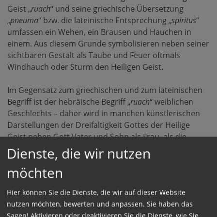
Geist „
ruach
“ und seine griechische Übersetzung
„
pneuma
“ bzw. die lateinische Entsprechung „
spiritus
“
umfassen ein Wehen, ein Brausen und Hauchen in
einem. Aus diesem Grunde symbolisieren neben seiner
sichtbaren Gestalt als Taube und Feuer oftmals
Windhauch oder Sturm den Heiligen Geist.
Im Gegensatz zum griechischen und zum lateinischen
Begriff ist der hebräische Begriff „
ruach
“ weiblichen
Geschlechts – daher wird in manchen künstlerischen
Darstellungen der Dreifaltigkeit Gottes der Heilige
Geist neben Gott Vater und Sohn als Frau, als die
weibliche Seite Gottes, dargestellt. Die Münsteraner
Dienste, die wir nutzen
Theologin Dorothea Sattler betont in einem Interview
möchten
mit katholisch.de die Bedeutsamkeit dieser
Bildtradition als Irritation menschlicher Gedanken, legt
Hier können Sie die Dienste, die wir auf dieser Website
den Fokus aber auf Gottes Geist in seiner Wesenheit
nutzen möchten, bewerten und anpassen. Sie haben das
jenseits von Geschlechtlichkeit: „
Gott ist weder Mann
Sagen! Aktivieren oder deaktivieren Sie die Dienste, wie Sie