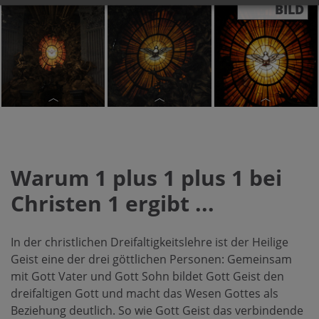
BILD
Gian Lorenzo
Gian Lorenzo
Gian Lorenzo
Bernini:
Bernini:
Bernini:
Cathedra Petri
Cathedra Petri
Cathedra Petri
Warum 1 plus 1 plus 1 bei
(Kunstwerk im
(Kunstwerk im
(Kunstwerk im
Petersdom in
Petersdom in
Petersdom in
Christen 1 ergibt ...
Rom,
Rom,
Rom,
Darstellung des
Darstellung des
Darstellung des
In der christlichen Dreifaltigkeitslehre ist der Heilige
Heiligen Geistes
Heiligen Geistes
Heiligen Geistes
Geist eine der drei göttlichen Personen: Gemeinsam
als Taube)
als Taube)
als Taube)
mit Gott Vater und Gott Sohn bildet Gott Geist den
dreifaltigen Gott und macht das Wesen Gottes als
Beziehung deutlich. So wie Gott Geist das verbindende