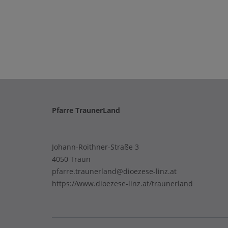
Pfarre TraunerLand
Johann-Roithner-Straße 3
4050 Traun
pfarre.traunerland@dioezese-linz.at
https://www.dioezese-linz.at/traunerland