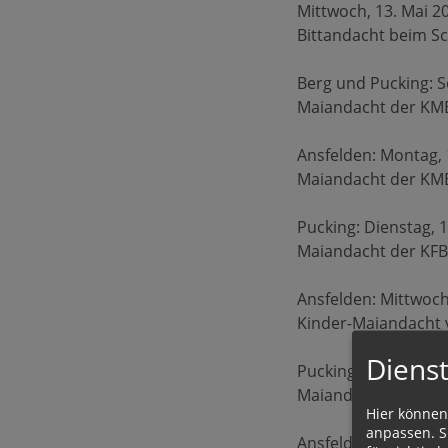
Mittwoch, 13. Mai 2
Bittandacht beim Sc
Berg und Pucking: S
Maiandacht der KMB
Ansfelden: Montag, 
Maiandacht der KMB
Pucking: Dienstag, 
Maiandacht der KFB 
Ansfelden: Mittwoch
Kinder-Maiandacht 
Dienst
Pucking: Freitag, 2
Maiandacht der Gol
Hier können
anpassen. Si
Ansfelden: Samstag