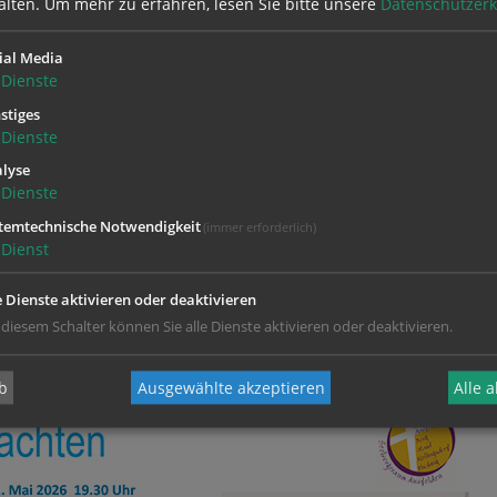
alten.
Um mehr zu erfahren, lesen Sie bitte unsere
Datenschutzerk
linger Kreuz, Fleckendorf
ial Media
, 27. Mai 2026 18.30 Uhr
Dienste
Ansfelden bei der Gstaltner-Kapelle, Fleckendorf
stiges
Dienste
Mai 2026 17.00 Uhr
lyse
. Wieländer
Dienste
temtechnische Notwendigkeit
(immer erforderlich)
Ansfelden 07229/87128
Dienst
e Dienste aktivieren oder deaktivieren
6
 diesem Schalter können Sie alle Dienste aktivieren oder deaktivieren.
b
Ausgewählte akzeptieren
Alle 