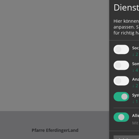
Dienst
Hier können
anpassen. Si
für richtig h
Soc
↓
2
Son
↓
4
Ana
↓
2
Sys
↓
1
All
Mit
Pfarre EferdingerLand