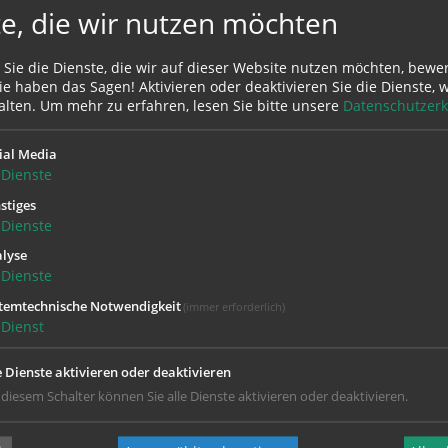
e, die wir nutzen möchten
 Sie die Dienste, die wir auf dieser Website nutzen möchten, bewe
e haben das Sagen! Aktivieren oder deaktivieren Sie die Dienste, w
alten.
Um mehr zu erfahren, lesen Sie bitte unsere
Datenschutzerk
ial Media
Dienste
stiges
Dienste
lyse
Dienste
temtechnische Notwendigkeit
(immer erforderlich)
Dienst
e Dienste aktivieren oder deaktivieren
 diesem Schalter können Sie alle Dienste aktivieren oder deaktivieren.
Telefon:
07272/93084
pfarre.eferdingerland@dioezese-linz.at