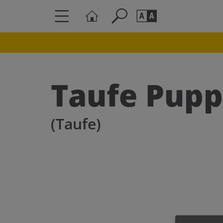
Seite durchs
Barrierefrei
Schriftgröße
Taufe Pupp
A
A
(Taufe)