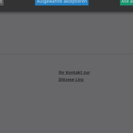
b
Ausgewählte akzeptieren
Alle 
https://www.dioezese-linz.at/eferdingerland
Ihr Kontakt zur
Diözese Linz