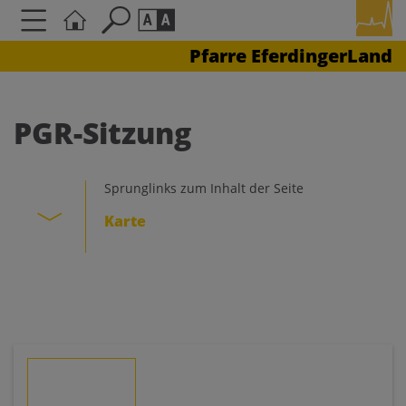
Pfarre EferdingerLand
Seite durchsuchen nach ...
Barrierefreiheit Einstellungen
Schriftgröße
PGR-Sitzung
A
A
A
Sprunglinks zum Inhalt der Seite
Kontrasteinstellungen
Karte
A
A
A
A
A