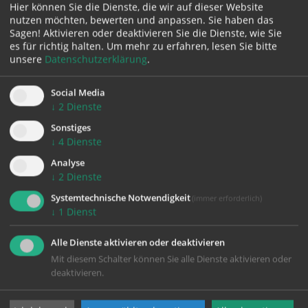
Karte:
Hier können Sie die Dienste, die wir auf dieser Website
nutzen möchten, bewerten und anpassen. Sie haben das
Sagen! Aktivieren oder deaktivieren Sie die Dienste, wie Sie
es für richtig halten.
Um mehr zu erfahren, lesen Sie bitte
unsere
Datenschutzerklärung
.
Zustimmung erforderlich!
Social Media
Bitte akzeptieren Sie
Cookies von Google Maps
und
laden Sie
↓
2
Dienste
die Seite neu
, um diesen Inhalt sehen zu können.
Sonstiges
↓
4
Dienste
Analyse
↓
2
Dienste
zurück
Systemtechnische Notwendigkeit
(immer erforderlich)
↓
1
Dienst
Alle Dienste aktivieren oder deaktivieren
Mit diesem Schalter können Sie alle Dienste aktivieren oder
deaktivieren.