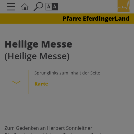
Pfarre EferdingerLand
Seite durchsuchen nach ...
Barrierefreiheit Einstellungen
Schriftgröße
Heilige Messe
A
A
(Heilige Messe)
A
Kontrasteinstellungen
Sprunglinks zum Inhalt der Seite
Karte
A
A
A
A
A
Zum Gedenken an Herbert Sonnleitner