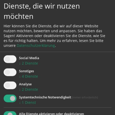
Dienste, die wir nutzen
möchten
Hier können Sie die Dienste, die wir auf dieser Website
nutzen möchten, bewerten und anpassen. Sie haben das
Sagen! Aktivieren oder deaktivieren Sie die Dienste, wie Sie
es für richtig halten.
Um mehr zu erfahren, lesen Sie bitte
unsere
Datenschutzerklärung
.
Karte:
Social Media
↓
2
Dienste
Sonstiges
↓
4
Dienste
Zustimmung erforderlich!
Bitte akzeptieren Sie
Cookies von Google Maps
und
laden Sie
Analyse
die Seite neu
, um diesen Inhalt sehen zu können.
↓
2
Dienste
Systemtechnische Notwendigkeit
(immer erforderlich)
↓
1
Dienst
Alle Dienste aktivieren oder deaktivieren