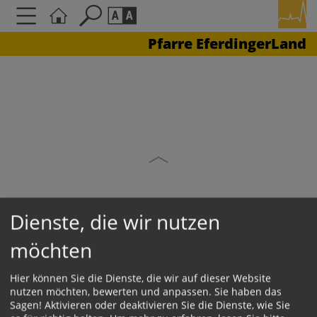
Pfarre EferdingerLand
Seite durchsuchen nach ...
Barrierefreiheit Einstellungen
Schriftgröße
A
A
A
Kontrasteinstellungen
A
A
A
A
A
Dienste, die wir nutzen
KONTAKT
möchten
Hier können Sie die Dienste, die wir auf dieser Website
Impressum
nutzen möchten, bewerten und anpassen. Sie haben das
Datenschutz
Sagen! Aktivieren oder deaktivieren Sie die Dienste, wie Sie