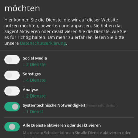
möchten
Karte:
Hier können Sie die Dienste, die wir auf dieser Website
nutzen möchten, bewerten und anpassen. Sie haben das
Sagen! Aktivieren oder deaktivieren Sie die Dienste, wie Sie
es für richtig halten.
Um mehr zu erfahren, lesen Sie bitte
unsere
Datenschutzerklärung
.
Zustimmung erforderlich!
Bitte akzeptieren Sie
Cookies von Google Maps
und
laden Sie
Social Media
die Seite neu
, um diesen Inhalt sehen zu können.
↓
2
Dienste
Sonstiges
↓
4
Dienste
Analyse
↓
2
Dienste
zurück
Systemtechnische Notwendigkeit
(immer erforderlich)
↓
1
Dienst
Alle Dienste aktivieren oder deaktivieren
Mit diesem Schalter können Sie alle Dienste aktivieren oder