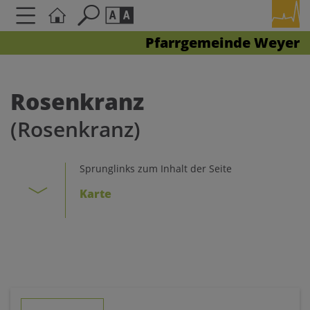
Pfarrgemeinde Weyer
Seite durchsuchen nach ...
Barrierefreiheit Einstellungen
Schriftgröße
Rosenkranz
A
A
(Rosenkranz)
A
Kontrasteinstellungen
Sprunglinks zum Inhalt der Seite
Karte
A
A
A
A
A