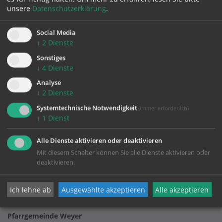
unsere
Datenschutzerklärung
.
zurück
Social Media
↓
2
Dienste
Sonstiges
↓
4
Dienste
Analyse
↓
2
Dienste
Systemtechnische Notwendigkeit
(immer erforderlich)
↓
1
Dienst
KONTAKT
Alle Dienste aktivieren oder deaktivieren
Mit diesem Schalter können Sie alle Dienste aktivieren oder
Impressum
deaktivieren.
Datenschutz
Ich lehne ab
Ausgewählte akzeptieren
Alle akzeptieren
Pfarrgemeinde Weyer