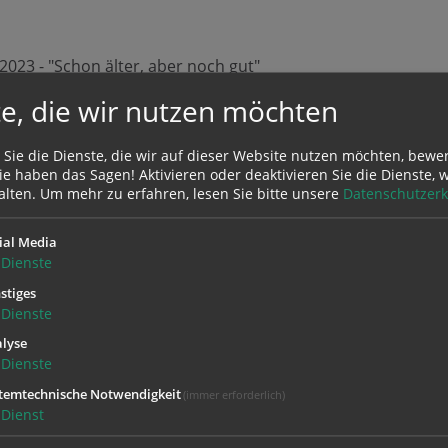
 2023 - "Schon älter, aber noch gut"
2023 - "Was ist mir wichtig, was ist mir heilig?"
e, die wir nutzen möchten
mber 2023 - "Wie soll das weitergehen?"
mber 2023 - "Dankbarkeit"
 Sie die Dienste, die wir auf dieser Website nutzen möchten, bewe
e haben das Sagen! Aktivieren oder deaktivieren Sie die Dienste, w
alten.
Um mehr zu erfahren, lesen Sie bitte unsere
Datenschutzerk
ial Media
Dienste
stiges
Dienste
lyse
Dienste
temtechnische Notwendigkeit
(immer erforderlich)
Dienst