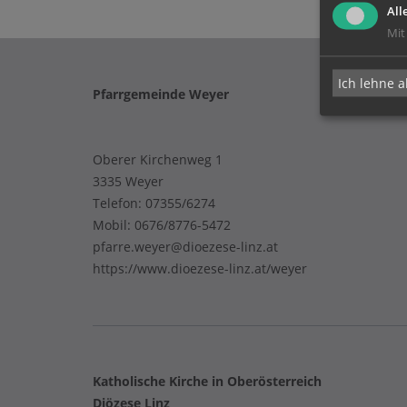
All
Mit
Ich lehne a
Pfarrgemeinde Weyer
Oberer Kirchenweg 1
3335 Weyer
Telefon:
07355/6274
Mobil:
0676/8776-5472
pfarre.weyer@dioezese-linz.at
https://www.dioezese-linz.at/weyer
Katholische Kirche in Oberösterreich
Diözese Linz