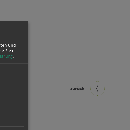
rten und
ie Sie es
lärung
.
zurück