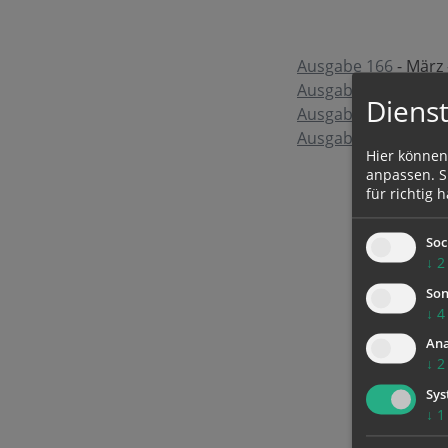
Ausgabe 166
- März 
Ausgabe 167
- Juni 
Dienst
Ausgabe 168
- Sept
Ausgabe 169
- Deze
Hier können
anpassen. Si
für richtig h
Soc
↓
2
Son
↓
4
Ana
↓
2
Sys
↓
1