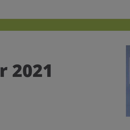
uchen nach ...
heit Einstellungen
Kontrasteinstellungen
A
A
A
A
A
A
r 2021