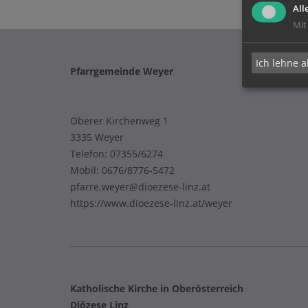
All
Mit
Ich lehne a
Pfarrgemeinde Weyer
Oberer Kirchenweg 1
3335 Weyer
Telefon:
07355/6274
Mobil:
0676/8776-5472
pfarre.weyer@dioezese-linz.at
https://www.dioezese-linz.at/weyer
Katholische Kirche in Oberösterreich
Diözese Linz