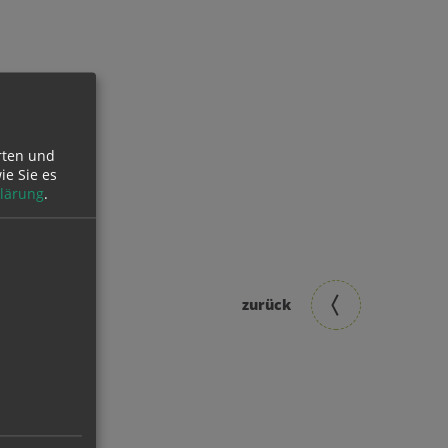
rten und
ie Sie es
lärung
.
zurück