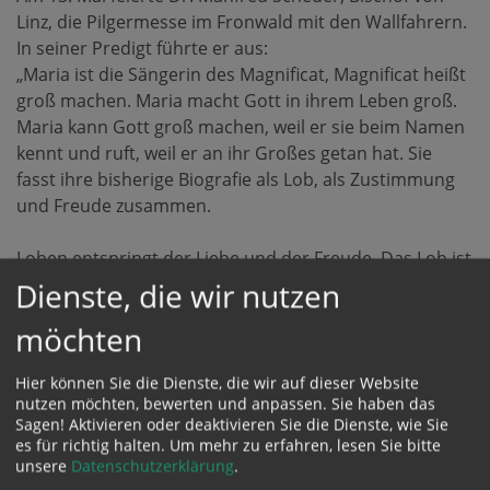
Linz, die Pilgermesse im Fronwald mit den Wallfahrern.
In seiner Predigt führte er aus:
„Maria ist die Sängerin des Magnificat, Magnificat heißt
groß machen. Maria macht Gott in ihrem Leben groß.
Maria kann Gott groß machen, weil er sie beim Namen
kennt und ruft, weil er an ihr Großes getan hat. Sie
fasst ihre bisherige Biografie als Lob, als Zustimmung
und Freude zusammen.
Loben entspringt der Liebe und der Freude. Das Lob ist
Sprache des Glaubens.
Dienste, die wir nutzen
Wo nicht mehr gelobt wird, wird nicht mehr gelebt. Lob
möchten
ist hörbare innere Gesundheit.
Man kann auf Dauer nicht recht und gesund Mensch
Hier können Sie die Dienste, die wir auf dieser Website
sein, wenn man nicht selber loben kann und nicht
nutzen möchten, bewerten und anpassen. Sie haben das
gelobt wird. Geben und Empfangen gehören
Sagen! Aktivieren oder deaktivieren Sie die Dienste, wie Sie
zusammen.“
es für richtig halten.
Um mehr zu erfahren, lesen Sie bitte
unsere
Datenschutzerklärung
.