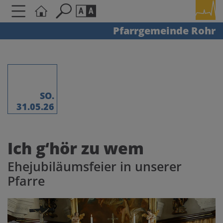
Pfarrgemeinde Rohr
Seite durchsuchen nach ...
Barrierefreiheit Einstellungen
Schriftgröße
A
A
A
SO.
31.05.26
Kontrasteinstellungen
Ich g‘hör zu wem
A
A
A
A
A
Ehejubiläumsfeier in unserer
Pfarre