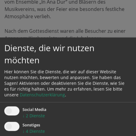
vom Ensemble „In Ana Dur“ und Bläsern des
Musikvereins, was der Feier eine besonders festliche
Atmosphäre verlieh.
Nach dem Gottesdienst waren alle Besucher zu einer
Agape am Kirchenplatz und die Jubelpaare
Dienste, die wir nutzen
anschließend von der Gemeinde Rohr zu einem
gemütlichen Mittagessen im Gasthaus Schupf‘n
möchten
eingeladen.
Wir gratulieren nochmals herzlich und danken den
Hier können Sie die Dienste, die wir auf dieser Website
Goldhaubenfrauen und den Angehörigen, die die
nutzen möchten, bewerten und anpassen. Sie haben das
Jubelpaare begleitet haben.
Sagen! Aktivieren oder deaktivieren Sie die Dienste, wie Sie
es für richtig halten.
Um mehr zu erfahren, lesen Sie bitte
unsere
Datenschutzerklärung
.
ICH
Social Media
G‘HÖR
↓
2
Dienste
ZU
Sonstiges
WEM
↓
4
Dienste