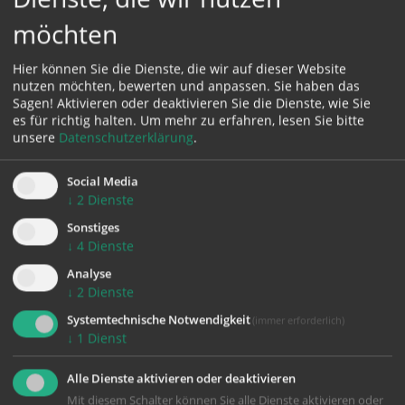
möchten
Karte:
Hier können Sie die Dienste, die wir auf dieser Website
nutzen möchten, bewerten und anpassen. Sie haben das
Sagen! Aktivieren oder deaktivieren Sie die Dienste, wie Sie
es für richtig halten.
Um mehr zu erfahren, lesen Sie bitte
Zustimmung erforderlich!
unsere
Datenschutzerklärung
.
Bitte akzeptieren Sie
Cookies von Google Maps
und
laden Sie
die Seite neu
, um diesen Inhalt sehen zu können.
Social Media
↓
2
Dienste
Sonstiges
↓
4
Dienste
Analyse
zurück
↓
2
Dienste
Systemtechnische Notwendigkeit
(immer erforderlich)
↓
1
Dienst
Alle Dienste aktivieren oder deaktivieren
Mit diesem Schalter können Sie alle Dienste aktivieren oder