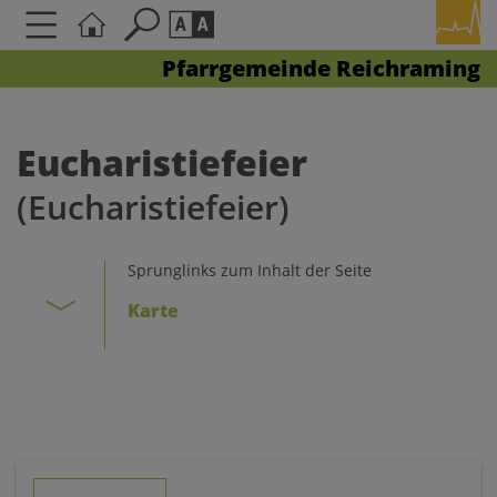
Pfarrgemeinde Reichraming
Seite durchsuchen nach ...
Barrierefreiheit Einstellungen
Schriftgröße
Eucharistiefeier
A
A
(Eucharistiefeier)
A
Kontrasteinstellungen
Sprunglinks zum Inhalt der Seite
Karte
A
A
A
A
A