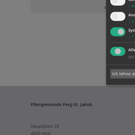
↓
4
Bitte akzeptieren 
Ana
↓
2
Sys
↓
1
All
Mit
Ich lehne a
Pfarrgemeinde Perg-St. Jakob
Hauptplatz 20
4320 Perg