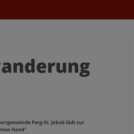
uchen nach ...
heit Einstellungen
Kontrasteinstellungen
A
A
A
A
A
A
anderung
farrgemeinde Perg-St. Jakob lädt zur
ottes Hand"