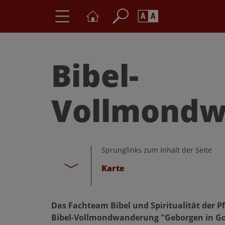
Seite durchs
Barrierefrei
Schriftgröße
Bibel-
A
A
Vollmondw
Sprunglinks zum Inhalt der Seite
Karte
Das Fachteam Bibel und Spiritualität der P
Bibel-Vollmondwanderung "Geborgen in G