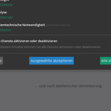
Zustimmung erforderlich!
Dienste
Sie
Cookies von Google Maps
und
laden Sie die Seite neu
, um diesen Inha
lyse
Dienste
temtechnische Notwendigkeit
(immer erforderlich)
Dienst
e Dienste aktivieren oder deaktivieren
 diesem Schalter können Sie alle Dienste aktivieren oder deaktivieren.
b
Ausgewählte akzeptieren
Alle 
... und nach telefonischer Vereinbarung.