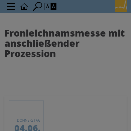
Seite durchsuchen nach ...
Barrierefreiheit Einstellungen
Schriftgröße
Fronleichnamsmesse mit
A
A
anschließender
A
Prozession
Kontrasteinstellungen
A
A
A
A
A
DONNERSTAG
04.06.