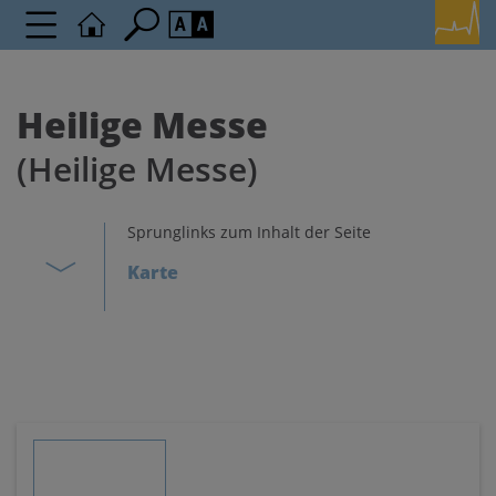
Seite durchsuchen nach ...
Barrierefreiheit Einstellungen
Schriftgröße
Heilige Messe
A
A
(Heilige Messe)
A
Kontrasteinstellungen
Sprunglinks zum Inhalt der Seite
Karte
A
A
A
A
A