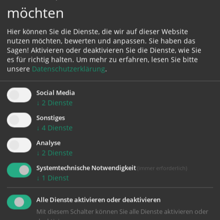
Karte:
möchten
Hier können Sie die Dienste, die wir auf dieser Website
nutzen möchten, bewerten und anpassen. Sie haben das
Sagen! Aktivieren oder deaktivieren Sie die Dienste, wie Sie
Zustimmung erforderlich!
es für richtig halten.
Um mehr zu erfahren, lesen Sie bitte
Bitte akzeptieren Sie
Cookies von Google Maps
und
laden Sie
unsere
Datenschutzerklärung
.
die Seite neu
, um diesen Inhalt sehen zu können.
Social Media
↓
2
Dienste
Sonstiges
↓
4
Dienste
zurück
Analyse
↓
2
Dienste
Systemtechnische Notwendigkeit
(immer erforderlich)
↓
1
Dienst
Alle Dienste aktivieren oder deaktivieren
Mit diesem Schalter können Sie alle Dienste aktivieren oder