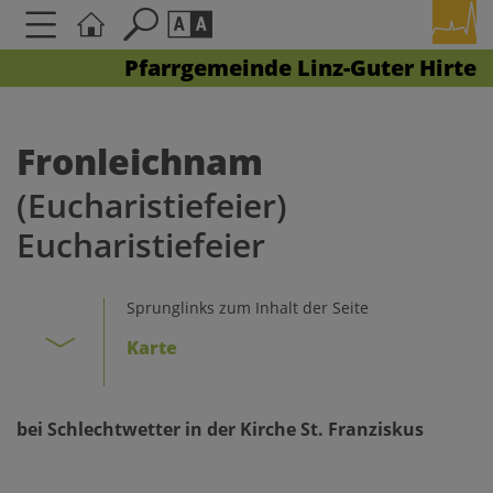
Pfarrgemeinde Linz-Guter Hirte
Seite durchsuchen nach ...
Barrierefreiheit Einstellungen
Schriftgröße
Fronleichnam
A
A
(Eucharistiefeier)
A
Eucharistiefeier
Kontrasteinstellungen
Sprunglinks zum Inhalt der Seite
A
A
A
A
A
Karte
bei Schlechtwetter in der Kirche St. Franziskus