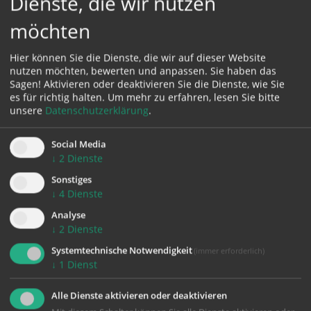
Dienste, die wir nutzen
möchten
Hier können Sie die Dienste, die wir auf dieser Website
nutzen möchten, bewerten und anpassen. Sie haben das
Sagen! Aktivieren oder deaktivieren Sie die Dienste, wie Sie
es für richtig halten.
Um mehr zu erfahren, lesen Sie bitte
Karte:
unsere
Datenschutzerklärung
.
Social Media
↓
2
Dienste
Sonstiges
Zustimmung erforderlich!
↓
4
Dienste
Bitte akzeptieren Sie
Cookies von Google Maps
und
laden Sie
die Seite neu
, um diesen Inhalt sehen zu können.
Analyse
↓
2
Dienste
Systemtechnische Notwendigkeit
(immer erforderlich)
↓
1
Dienst
zurück
Alle Dienste aktivieren oder deaktivieren