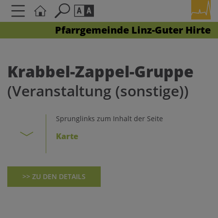
Pfarrgemeinde Linz-Guter Hirte
Seite durchsuchen nach ...
Barrierefreiheit Einstellungen
Schriftgröße
Krabbel-Zappel-Gruppe
A
A
(Veranstaltung (sonstige))
A
Kontrasteinstellungen
Sprunglinks zum Inhalt der Seite
Karte
A
A
A
A
A
>> ZU DEN DETAILS