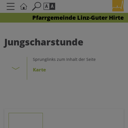
Pfarrgemeinde Linz-Guter Hirte
Seite durchsuchen nach ...
Barrierefreiheit Einstellungen
Schriftgröße
Jungscharstunde
A
A
A
Sprunglinks zum Inhalt der Seite
Kontrasteinstellungen
Karte
A
A
A
A
A