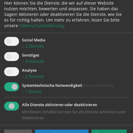
Karte:
Hier können Sie die Dienste, die wir auf dieser Website
nutzen möchten, bewerten und anpassen. Sie haben das
Sagen! Aktivieren oder deaktivieren Sie die Dienste, wie Sie
es für richtig halten.
Um mehr zu erfahren, lesen Sie bitte
unsere
Datenschutzerklärung
.
Zustimmung erforderlich!
Social Media
Bitte akzeptieren Sie
Cookies von Google Maps
und
laden Sie
↓
2
Dienste
die Seite neu
, um diesen Inhalt sehen zu können.
Sonstiges
↓
4
Dienste
Analyse
↓
2
Dienste
zurück
Systemtechnische Notwendigkeit
(immer erforderlich)
↓
1
Dienst
Alle Dienste aktivieren oder deaktivieren
Mit diesem Schalter können Sie alle Dienste aktivieren oder
deaktivieren.