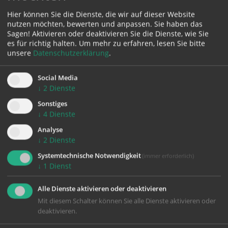
Karte:
Hier können Sie die Dienste, die wir auf dieser Website
nutzen möchten, bewerten und anpassen. Sie haben das
Sagen! Aktivieren oder deaktivieren Sie die Dienste, wie Sie
es für richtig halten.
Um mehr zu erfahren, lesen Sie bitte
unsere
Datenschutzerklärung
.
Zustimmung erforderlich!
Bitte akzeptieren Sie
Cookies von Google Maps
und
laden Sie
Social Media
die Seite neu
, um diesen Inhalt sehen zu können.
↓
2
Dienste
Sonstiges
↓
4
Dienste
Analyse
↓
2
Dienste
zurück
Systemtechnische Notwendigkeit
(immer erforderlich)
↓
1
Dienst
Alle Dienste aktivieren oder deaktivieren
Mit diesem Schalter können Sie alle Dienste aktivieren oder
deaktivieren.