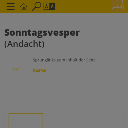
Seite durchsuchen nach ...
Barrierefreiheit Einstellungen
Schriftgröße
Sonntagsvesper
A
A
(Andacht)
A
Kontrasteinstellungen
Sprunglinks zum Inhalt der Seite
Karte
A
A
A
A
A