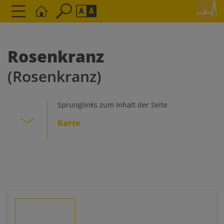
Seite durchsuchen nach ...
Barrierefreiheit Einstellungen
Schriftgröße
Rosenkranz
A
A
(Rosenkranz)
A
Kontrasteinstellungen
Sprunglinks zum Inhalt der Seite
Karte
A
A
A
A
A