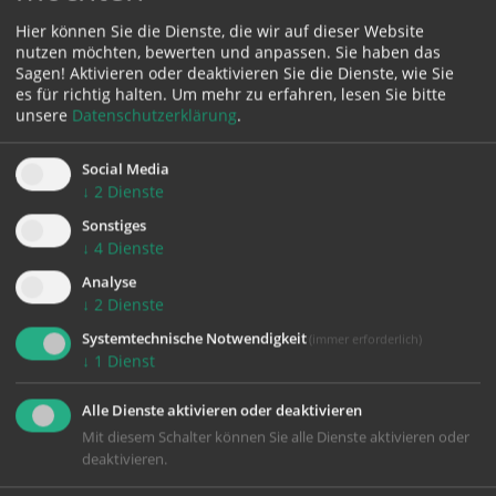
Karte:
Hier können Sie die Dienste, die wir auf dieser Website
nutzen möchten, bewerten und anpassen. Sie haben das
Sagen! Aktivieren oder deaktivieren Sie die Dienste, wie Sie
es für richtig halten.
Um mehr zu erfahren, lesen Sie bitte
unsere
Datenschutzerklärung
.
Zustimmung erforderlich!
Bitte akzeptieren Sie
Cookies von Google Maps
und
laden Sie
Social Media
die Seite neu
, um diesen Inhalt sehen zu können.
↓
2
Dienste
Sonstiges
↓
4
Dienste
Analyse
↓
2
Dienste
zurück
Systemtechnische Notwendigkeit
(immer erforderlich)
↓
1
Dienst
Alle Dienste aktivieren oder deaktivieren
Mit diesem Schalter können Sie alle Dienste aktivieren oder
deaktivieren.