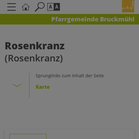
Pfarrgemeinde Bruckmühl
Seite durchsuchen nach ...
Barrierefreiheit Einstellungen
Schriftgröße
Rosenkranz
A
A
(Rosenkranz)
A
Kontrasteinstellungen
Sprunglinks zum Inhalt der Seite
Karte
A
A
A
A
A