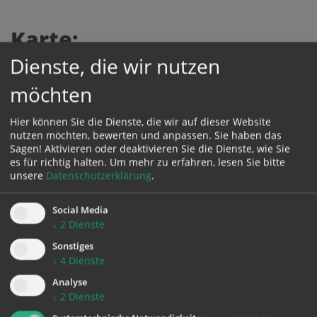
Karte:
Dienste, die wir nutzen
möchten
Zustimmung erforderlich!
Hier können Sie die Dienste, die wir auf dieser Website
Bitte akzeptieren Sie
Cookies von Google Maps
und
laden Sie
nutzen möchten, bewerten und anpassen. Sie haben das
die Seite neu
, um diesen Inhalt sehen zu können.
Sagen! Aktivieren oder deaktivieren Sie die Dienste, wie Sie
es für richtig halten.
Um mehr zu erfahren, lesen Sie bitte
unsere
Datenschutzerklärung
.
Social Media
zurück
↓
2
Dienste
Sonstiges
↓
4
Dienste
Analyse
↓
2
Dienste