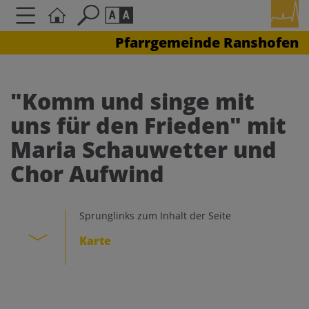
Pfarrgemeinde Ranshofen
Seite durchsuchen nach ...
Barrierefreiheit Einstellungen
Schriftgröße
"Komm und singe mit
A
A
uns für den Frieden" mit
A
Maria Schauwetter und
Kontrasteinstellungen
Chor Aufwind
A
A
A
A
A
Sprunglinks zum Inhalt der Seite
Karte