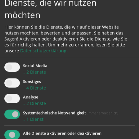
Dienste, die wir nutzen
möchten
Hier können Sie die Dienste, die wir auf dieser Website
nutzen möchten, bewerten und anpassen. Sie haben das
Karte:
Sagen! Aktivieren oder deaktivieren Sie die Dienste, wie Sie
es für richtig halten.
Um mehr zu erfahren, lesen Sie bitte
unsere
Datenschutzerklärung
.
Social Media
Zustimmung erforderlich!
↓
2
Dienste
Bitte akzeptieren Sie
Cookies von Google Maps
und
laden Sie
die Seite neu
, um diesen Inhalt sehen zu können.
Sonstiges
↓
4
Dienste
Analyse
↓
2
Dienste
Systemtechnische Notwendigkeit
(immer erforderlich)
zurück
↓
1
Dienst
Alle Dienste aktivieren oder deaktivieren