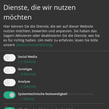
15. November 2025
Dienste, die wir nutzen
13. Dezember 2025
möchten
Wir freuen uns auf Eure Teilnahme!
Hier können Sie die Dienste, die wir auf dieser Website
Christine Hainzl / Eva-Maria Weber
nutzen möchten, bewerten und anpassen. Sie haben das
Fachteam Soziales der Pfarre
Sagen! Aktivieren oder deaktivieren Sie die Dienste, wie Sie
es für richtig halten.
Um mehr zu erfahren, lesen Sie bitte
unsere
Datenschutzerklärung
.
Social Media
↓
2
Dienste
Sonstiges
↓
4
Dienste
zurück
Analyse
↓
2
Dienste
Systemtechnische Notwendigkeit
(immer erforderlich)
↓
1
Dienst