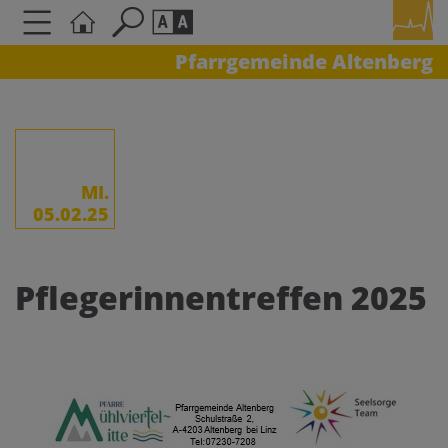
Pfarrgemeinde Altenberg
Seite durchsuchen nach ...
Barrierefreiheit Einstellungen
Schriftgröße
A
A
A
MI.
05.02.25
Kontrasteinstellungen
Pflegerinnentreffen 2025
A
A
A
A
A