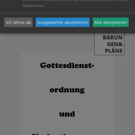
deaktivieren.
Ich lehne ab
Ausgewählte akzeptieren
Alle akzeptieren
VERLAUT
BARUN
GEN&
PLÄNE