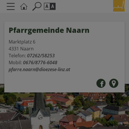
Seite durchsuchen nach ...
Barrierefreiheit Einstellungen
Pfarrgemeinde Naarn
Schriftgröße
A
A
Marktplatz 6
A
4331 Naarn
Telefon:
07262/58253
Kontrasteinstellungen
Mobil:
0676/8776-6048
pfarre.naarn@dioezese-linz.at
A
A
A
A
A