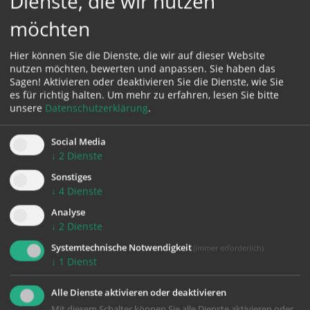
Dienste, die wir nutzen
möchten
Hier können Sie die Dienste, die wir auf dieser Website
nutzen möchten, bewerten und anpassen. Sie haben das
Sagen! Aktivieren oder deaktivieren Sie die Dienste, wie Sie
es für richtig halten.
Um mehr zu erfahren, lesen Sie bitte
unsere
Datenschutzerklärung
.
Social Media
↓
2
Dienste
Sonstiges
↓
4
Dienste
1,67 MB
Analyse
Advent 2024
↓
2
Dienste
Pfarrblatt Nr. 220
Systemtechnische Notwendigkeit
(immer erforderlich)
↓
1
Dienst
MEHR AUSGABEN
Alle Dienste aktivieren oder deaktivieren
Mit diesem Schalter können Sie alle Dienste aktivieren oder