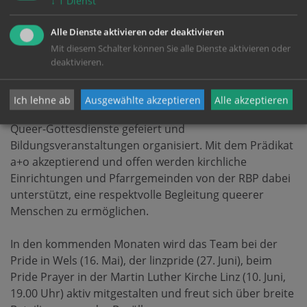
↓
1
Dienst
Regenbogenfahne als solche ein Zeichen für queere
und queerfreundliche Orte darstellt und andererseits,
Alle Dienste aktivieren oder deaktivieren
weil der Regenbogen in der kirchlichen Tradition als ein
Mit diesem Schalter können Sie alle Dienste aktivieren oder
Zeichen für die Liebe Gottes zu den Menschen
deaktivieren.
verwendet wird.
Ich lehne ab
Ausgewählte akzeptieren
Alle akzeptieren
In der Diözese Linz werden seit zehn Jahren regelmäßig
Queer-Gottesdienste gefeiert und
Bildungsveranstaltungen organisiert. Mit dem Prädikat
a+o akzeptierend und offen werden kirchliche
Einrichtungen und Pfarrgemeinden von der RBP dabei
unterstützt, eine respektvolle Begleitung queerer
Menschen zu ermöglichen.
In den kommenden Monaten wird das Team bei der
Pride in Wels (16. Mai), der linzpride (27. Juni), beim
Pride Prayer in der Martin Luther Kirche Linz (10. Juni,
19.00 Uhr) aktiv mitgestalten und freut sich über breite