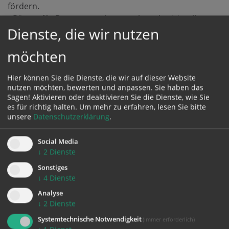
fördern.
• Räume für Begegnung, Austausch und spirituelle
Dienste, die wir nutzen
Begleitung für queere Menschen und ihre Angehörigen
auszubauen.
möchten
• Hauptamtliche Unterstützung für die
Regenbogenpastoral auszubauen.
Hier können Sie die Dienste, die wir auf dieser Website
nutzen möchten, bewerten und anpassen. Sie haben das
Die Regenbogenpastoral der Diözese Linz ist seit 1989 –
Sagen! Aktivieren oder deaktivieren Sie die Dienste, wie Sie
zuerst als Arbeitsgruppe des Referates Ehe und Familie
es für richtig halten.
Um mehr zu erfahren, lesen Sie bitte
und dann als Arbeitskreis der Katholischen Aktion – in
unsere
Datenschutzerklärung
.
der Diözese Linz aktiv.
Sie tritt für eine Kirche und Gesellschaft ein, in der Platz
Social Media
↓
2
Dienste
für alle Menschen sowie ihre vielfältigen
Lebensrealitäten und Beziehungsformen ist.
Sonstiges
↓
4
Dienste
Der Arbeitskreis ist ein kirchliches Netzwerk von
Analyse
Engagierten, das sich Seelsorge für queere Menschen
↓
2
Dienste
zum Ziel gesetzt hat und mit ihnen Kirche lebt. Der
Systemtechnische Notwendigkeit
(immer erforderlich)
Regenbogen ist dafür Symbol, einerseits weil die