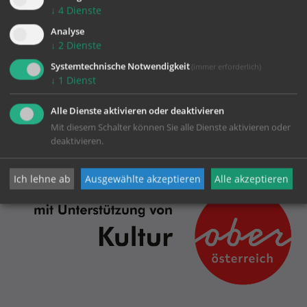
Datenschutz
↓
4
Dienste
Analyse
↓
2
Dienste
Dommusik Linz
Systemtechnische Notwendigkeit
(immer erforderlich)
↓
1
Dienst
Alle Dienste aktivieren oder deaktivieren
Baumbachstraße 3
Mit diesem Schalter können Sie alle Dienste aktivieren oder
4020 Linz
deaktivieren.
Mobil:
0676/8776-3113
dommusik@dioezese-linz.at
Ich lehne ab
Ausgewählte akzeptieren
Alle akzeptieren