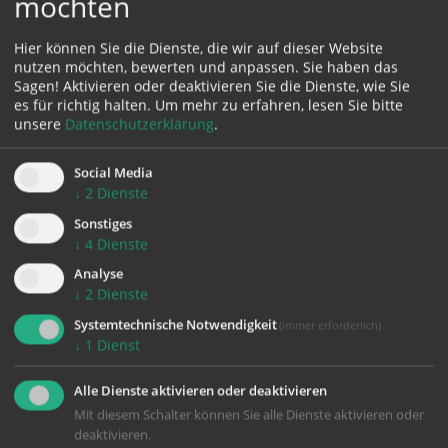
möchten
Karte:
Hier können Sie die Dienste, die wir auf dieser Website
nutzen möchten, bewerten und anpassen. Sie haben das
Sagen! Aktivieren oder deaktivieren Sie die Dienste, wie Sie
es für richtig halten.
Um mehr zu erfahren, lesen Sie bitte
unsere
Datenschutzerklärung
.
Zustimmung erforderlich!
Bitte akzeptieren Sie
Cookies von Google Maps
und
laden Sie
Social Media
die Seite neu
, um diesen Inhalt sehen zu können.
↓
2
Dienste
Sonstiges
↓
4
Dienste
Analyse
↓
2
Dienste
zurück
Systemtechnische Notwendigkeit
(immer erforderlich)
↓
1
Dienst
Alle Dienste aktivieren oder deaktivieren
Mit diesem Schalter können Sie alle Dienste aktivieren oder
deaktivieren.