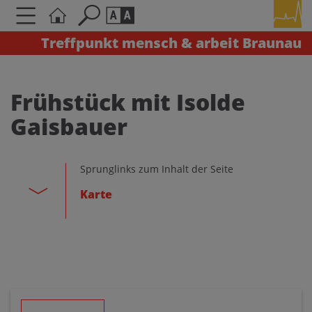
Treffpunkt mensch & arbeit Braunau
Seite durchsuchen nach ...
Barrierefreiheit Einstellungen
Schriftgröße
Frühstück mit Isolde
A
A
Gaisbauer
A
Kontrasteinstellungen
Sprunglinks zum Inhalt der Seite
Karte
A
A
A
A
A