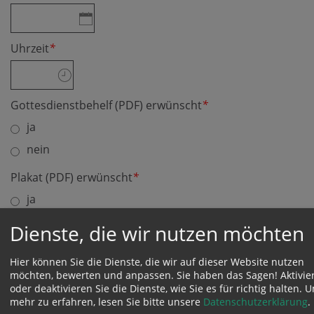
Uhrzeit
*
Gottesdienstbehelf (PDF) erwünscht
*
ja
nein
Plakat (PDF) erwünscht
*
ja
nein
Dienste, die wir nutzen möchten
Kostenloses Infomaterial
Hier können Sie die Dienste, die wir auf dieser Website nutzen
Postkarten "Tag des Lebens" zum Verteilen
möchten, bewerten und anpassen. Sie haben das Sagen! Aktivie
oder deaktivieren Sie die Dienste, wie Sie es für richtig halten.
U
div. Broschüren von aktion leben
mehr zu erfahren, lesen Sie bitte unsere
Datenschutzerklärung
.