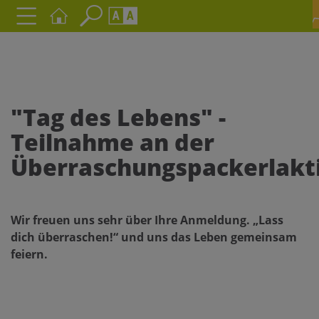
Seite durchsuchen nach ...
Barrierefreiheit Einstellungen
Schriftgröße
Kontrasteinstellungen
A
A
A
A
A
A
A
A
"Tag des Lebens" -
Teilnahme an der
Überraschungspackerlakt
Wir freuen uns sehr über Ihre Anmeldung. „Lass
dich überraschen!“ und uns das Leben gemeinsam
feiern.