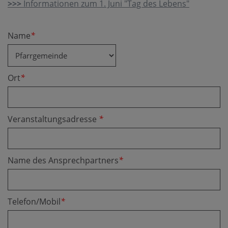
>>>
Informationen zum 1. Juni "Tag des Lebens"
Name
*
Fax
Secondary phone
Reference
Tracking ID
Company website
Company website
Secondary phone
Ort
*
Veranstaltungsadresse
*
Name des Ansprechpartners
*
Telefon/Mobil
*