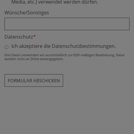
Media, etc.) verwendet werden dürfen.
Wünsche/Sonstiges
Datenschutz
*
Ich akzeptiere die Datenschutzbestimmungen.
Ihre Daten verwenden wir ausschließlich zur EDV-mäßigen Bearbeitung. Diese
werden nicht an Dritte weitergegeben.
Tracking ID
Fax
Secondary phone
Website
Verification code