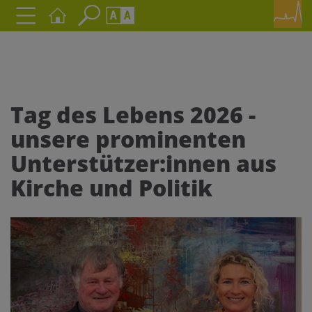
Seite durchsuchen nach ...
Barrierefreiheit Einstellungen
Schriftgröße
A
A
A
Tag des Lebens 2026 -
unsere prominenten
Kontrasteinstellungen
Unterstützer:innen aus
A
A
A
A
A
Kirche und Politik