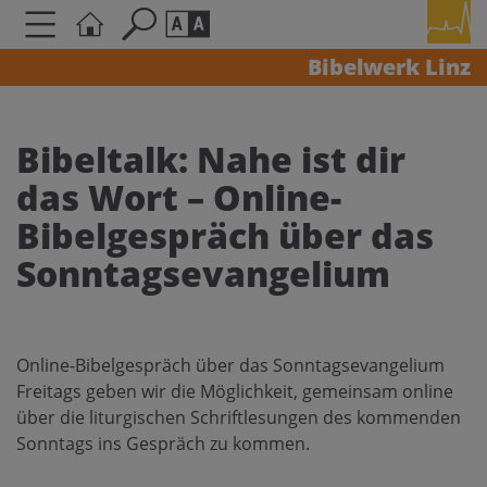
Bibelwerk Linz
Seite durchsuchen nach ...
Barrierefreiheit Einstellungen
Schriftgröße
Bibeltalk: Nahe ist dir
A
A
das Wort – Online-
A
Bibelgespräch über das
Kontrasteinstellungen
Sonntagsevangelium
A
A
A
A
A
Online-Bibelgespräch über das Sonntagsevangelium
Freitags geben wir die Möglichkeit, gemeinsam online
über die liturgischen Schriftlesungen des kommenden
Sonntags ins Gespräch zu kommen.