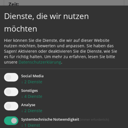
Zeit:
05. Juni 2026,
09:00 Uhr
BEGINN
Dienste, die wir nutzen
05. Juni 2026,
10:00 Uhr
ENDE
möchten
Ort:
Hier können Sie die Dienste, die wir auf dieser Website
Virtueller Raum
nutzen möchten, bewerten und anpassen. Sie haben das
Online
Sagen! Aktivieren oder deaktivieren Sie die Dienste, wie Sie
4020 Linz
es für richtig halten.
Um mehr zu erfahren, lesen Sie bitte
unsere
Datenschutzerklärung
.
Social Media
↓
2
Dienste
Sonstiges
↓
4
Dienste
Analyse
↓
2
Dienste
zurück
Systemtechnische Notwendigkeit
(immer erforderlich)
↓
1
Dienst