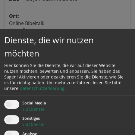
Ort:
Online Bibeltalk
Virtueller Raum
Dienste, die wir nutzen
4020 Linz
möchten
Hier können Sie die Dienste, die wir auf dieser Website
nutzen möchten, bewerten und anpassen. Sie haben das
Sagen! Aktivieren oder deaktivieren Sie die Dienste, wie Sie
es für richtig halten.
Um mehr zu erfahren, lesen Sie bitte
unsere
Datenschutzerklärung
.
Karte:
Social Media
↓
2
Dienste
Sonstiges
Zustimmung erforderlich!
↓
4
Dienste
Bitte akzeptieren Sie
Cookies von Google Maps
und
laden Sie
die Seite neu
, um diesen Inhalt sehen zu können.
Analyse