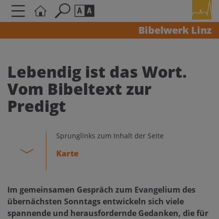
Bibelwerk Linz
Seite durchsuchen nach ...
Barrierefreiheit Einstellungen
Schriftgröße
Lebendig ist das Wort.
A
A
Vom Bibeltext zur
A
Predigt
Kontrasteinstellungen
Sprunglinks zum Inhalt der Seite
A
A
A
A
A
Karte
Im gemeinsamen Gespräch zum Evangelium des
übernächsten Sonntags entwickeln sich viele
spannende und herausfordernde Gedanken, die für