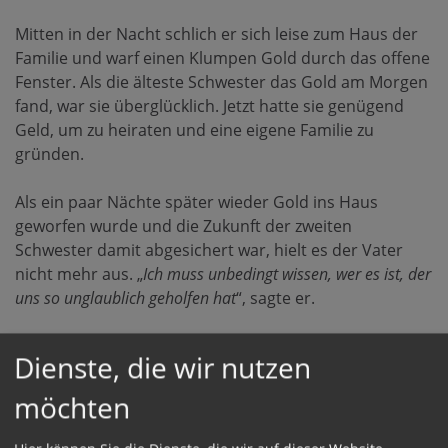
Mitten in der Nacht schlich er sich leise zum Haus der
Familie und warf einen Klumpen Gold durch das offene
Fenster. Als die älteste Schwester das Gold am Morgen
fand, war sie überglücklich. Jetzt hatte sie genügend
Geld, um zu heiraten und eine eigene Familie zu
gründen.
Als ein paar Nächte später wieder Gold ins Haus
geworfen wurde und die Zukunft der zweiten
Schwester damit abgesichert war, hielt es der Vater
nicht mehr aus. „
Ich muss unbedingt wissen, wer es ist, der
uns so unglaublich geholfen hat
“, sagte er.
Er versteckte sich und wartete. Und tatsächlich: Es
Dienste, die wir nutzen
dauerte nicht lange, da kam Nikolaus und warf einen
weiteren Goldklumpen durchs Fenster. Der Vater
möchten
sprang auf und rannte zu ihm, um ihm zu danken: „
Du
hast meine Töchter vor einer traurigen Zukunft bewahrt,