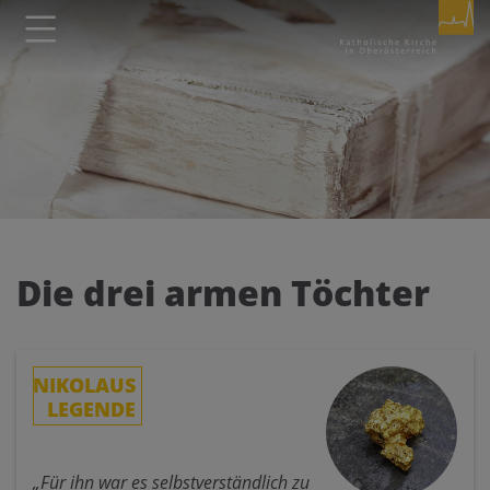
Seite durchsuchen nach ...
Barrierefreiheit Einstellungen
Schriftgröße
A
A
A
Kontrasteinstellungen
Die drei armen Töchter
A
A
A
A
A
NIKOLAUS
LEGENDE
„Für ihn war es selbstverständlich zu