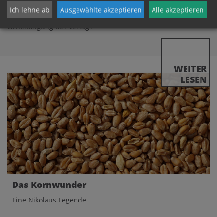
Freiburg im Breisgau 2018.
Ich lehne ab
Ausgewählte akzeptieren
Alle akzeptieren
Verwendung auf dieser Internetseite mit freundlicher
Genehmigung des Verlags
WEITER
LESEN
Das Kornwunder
Eine Nikolaus-Legende.