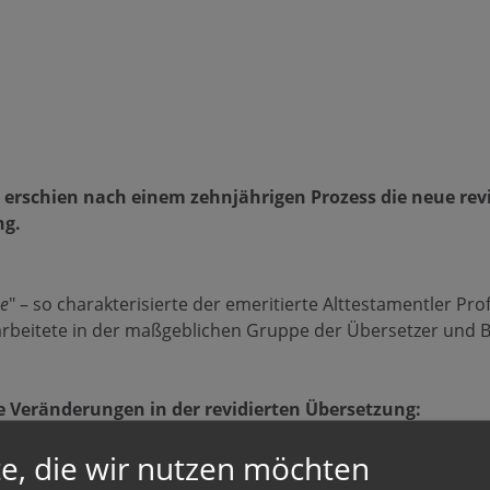
erschien nach einem zehnjährigen Prozess die neue revi
ng.
he
" – so charakterisierte der emeritierte Alttestamentler Pro
arbeitete in der maßgeblichen Gruppe der Übersetzer und 
ale Veränderungen in der revidierten Übersetzung:
 ist in Kapitälchen erkennbar.
e, die wir nutzen möchten
sellschaftliche Stellung der Frau ist in einer geschlechterse