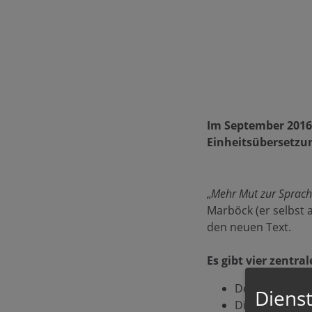
Im September 2016 
Einheitsübersetzu
„
Mehr Mut zur Sprac
Marböck (er selbst 
den neuen Text.
Es gibt vier zentr
Der Gottesname
Dienst
Die heutige ge