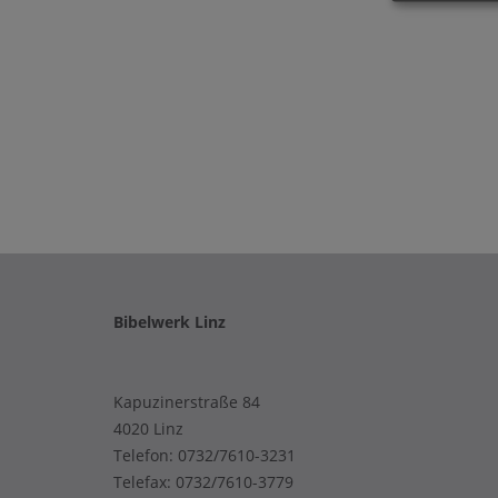
Bibelwerk Linz
Kapuzinerstraße 84
4020 Linz
Telefon:
0732/7610-3231
Telefax: 0732/7610-3779