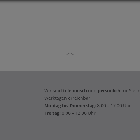
Wir sind
telefonisch
und
persönlich
für Sie 
Werktagen erreichbar:
Montag bis Donnerstag:
8:00 – 17:00 Uhr
Freitag:
8:00 – 12:00 Uhr