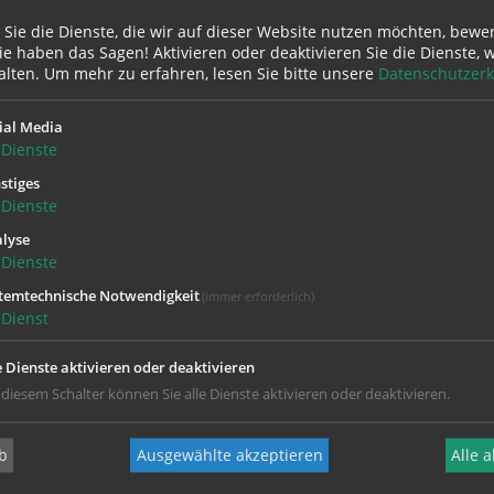
 Sie die Dienste, die wir auf dieser Website nutzen möchten, bewe
 durch die neue Übersetzung ein anderes Juden- und Judasbi
e haben das Sagen! Aktivieren oder deaktivieren Sie die Dienste, w
viele Überschriften und Anmerkungen wurden völlig neu übe
alten.
Um mehr zu erfahren, lesen Sie bitte unsere
Datenschutzerk
d gebracht.
ial Media
hier nachlesen:
Dienste
stiges
ZENTRALE VERÄNDERUNGEN
Dienste
lyse
Dienste
LYER ZUR EINHEITSÜBERSETZUNG MIT NEUERUNGEN IM ÜBERBLI
temtechnische Notwendigkeit
(immer erforderlich)
Dienst
EIN NEUER IMPULS ZUR LEKTÜRE DER BIBEL
e Dienste aktivieren oder deaktivieren
 diesem Schalter können Sie alle Dienste aktivieren oder deaktivieren.
b
Ausgewählte akzeptieren
Alle 