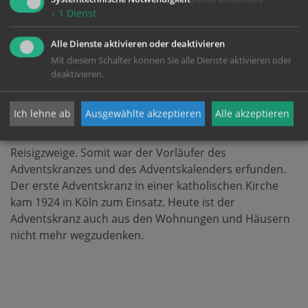
Brauchtum
↓
1
Dienst
Alle Dienste aktivieren oder deaktivieren
Der Adventskranz ist ein junger Brauch. Der
Mit diesem Schalter können Sie alle Dienste aktivieren oder
evangelische Theologe Johann Wichern (1808–1881)
deaktivieren.
wollte in dem Hamburger Schülerheim „
Rauhen Haus
”
die Zeit bis Weihnachten verkürzen. Ab 1840 feierte er
Ich lehne ab
Ausgewählte akzeptieren
Alle akzeptieren
im Advent jeden Tag eine Andacht und zündete jeweils
eine Kerze an. Die Schüler stellten diese 24 Kerzen auf
Reisigzweige. Somit war der Vorläufer des
Adventskranzes und des Adventskalenders erfunden.
Der erste Adventskranz in einer katholischen Kirche
kam 1924 in Köln zum Einsatz. Heute ist der
Adventskranz auch aus den Wohnungen und Häusern
nicht mehr wegzudenken.