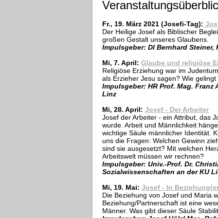
Veranstaltungsüberbli
Fr., 19. März 2021 (Josefi-Tag):
Jose
Der Heilige Josef als Biblischer Beg
großen Gestalt unseres Glaubens.
Impulsgeber: DI Bernhard Steine
Mi, 7. April:
Glaube und religiöse 
Religiöse Erziehung war im Judentu
als Erzieher Jesu sagen? Wie gelingt
Impulsgeber: HR Prof. Mag. Franz 
Linz
Mi, 28. April:
Josef - Der Arbeiter
Josef der Arbeiter - ein Attribut, das 
wurde. Arbeit und Männlichkeit hänge
wichtige Säule männlicher Identität. K
uns die Fragen: Welchen Gewinn zie
sind sie ausgesetzt? Mit welchen He
Arbeitswelt müssen wir rechnen?
Impulsgeber: Univ.-Prof. Dr. Christi
Sozialwissenschaften an der KU L
Mi, 19. Mai:
Josef - In Beziehung(e
Die Beziehung von Josef und Maria w
Beziehung/Partnerschaft ist eine wes
Männer. Was gibt dieser Säule Stabilit