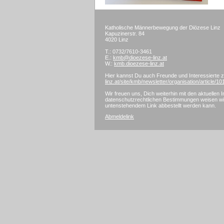
Katholische Männerbewegung der Diözese Linz
Kapuzinerstr. 84
4020 Linz
T.: 0732/7610-3461
E.:
kmb@dioezese-linz.at
W.:
kmb.dioezese-linz.at
Hier kannst Du auch Freunde und Interessierte
linz.at/site/kmb/newsletter/organisation/article/1
Wir freuen uns, Dich weiterhin mit den aktuelle
datenschutzrechtlichen Bestimmungen weisen wir 
untenstehendem Link abbestellt werden kann.
Abmeldelink