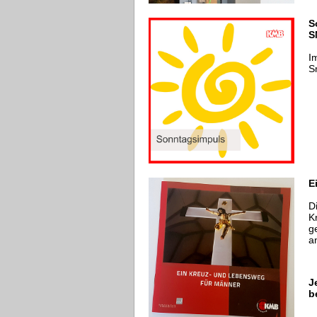
S
S
I
S
E
D
K
g
a
J
b