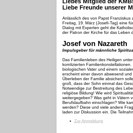
Liebes Mitglied der KMB
Liebe Freunde unserer M
Anlässlich des von Papst Franziskus
Freitag, 19. März (Josefi-Tag) eine fün
Dialog mit Experten geht die Kathol
der Patron der Kirche für das Leben 
Josef von Nazareth
Impulsgeber für männliche Spiritua
Das Familienleben des Heiligen unters
komlizierten Familienkonstellationen
biologischen Vater und einem soziale
erscheint einer davon abwesend und m
Überleben der Familie absichern soll
groß, dass der Sohn einmal das Gesch
Notwendige zur Bestreitung des Leben
religiöse Bildung! Wie wird Spiritual
weitergegeben? Was geht in Vätern v
Berufslaufbahn einschlagen? Wie kann
werden? Diese und viele andere Frag
laden zur Diskussion ein. Die Teilnahm
Zur Anmeldung